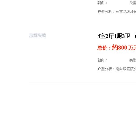
朝向：
类
4室2厅1厨3卫 
加载失败
约800
总价：
万
朝向：
类