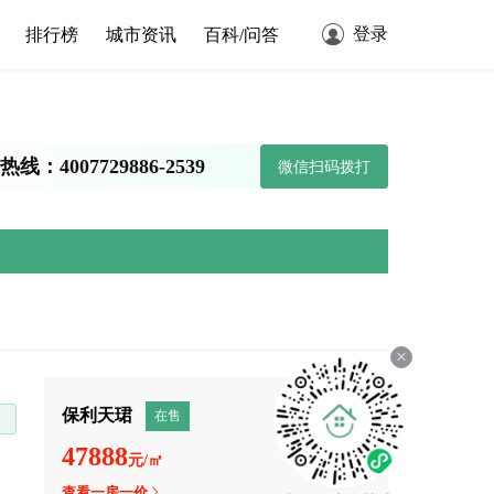
登录
排行榜
城市资讯
百科/问答
线：4007729886-2539
微信扫码拨打
保利天珺
在售
47888
元/㎡
查看一房一价