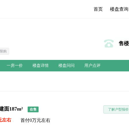
首页
楼盘查询
售楼热
限购
一房一价
楼盘详情
楼盘问问
用户点评
建面187m²
在售
了解户型报价
元左右
首付0万元左右