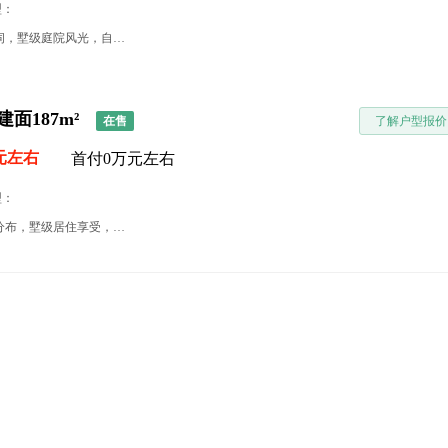
型：
户型分析：三重花园环伺，墅级庭院风光，自然与云端共融约42m餐客一体方厅，连接空中花园，品万千风味宽幕落地窗，270IMAX环幕视野，尽揽四时胜景行政级双主卧套房，独立式衣帽间，彰显塔尖风范
建面187m²
在售
了解户型报价
元左右
首付0万元左右
型：
户型分析：南向双庭院分布，墅级居住享受，容纳百种意趣一体式通厅，营造家庭活力聚场近25M L形宽幕极致景观面，自在瞰景双酒店式主卧套房，每一位家人皆能安逸私享