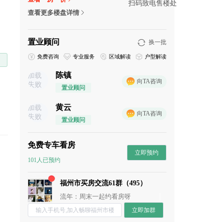
扫码致电售楼处
查看更多楼盘详情
置业顾问
换一批
免费咨询
专业服务
区域解读
户型解读
陈镇
加载
向TA咨询
失败
置业顾问
黄云
加载
向TA咨询
失败
置业顾问
免费专车看房
立即预约
101人已预约
董董：谁来点评下这个盘？
七七妈：性价比高
福州市买房交流61群（495）
阿香：未来升值空间还是很高的
流年：周末一起约看房呀
春暖花开：这个楼盘还是挺保值的
立即加群
chun：附近的商业配置怎么样？