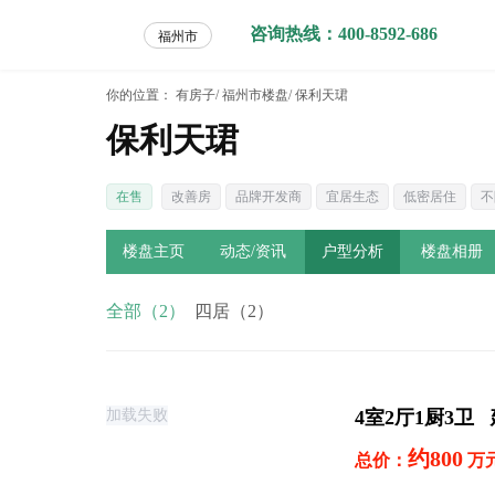
咨询热线：400-8592-686
福州市
你的位置：
有房子/
福州市楼盘/
保利天珺
保利天珺
在售
改善房
品牌开发商
宜居生态
低密居住
不
楼盘主页
动态/资讯
户型分析
楼盘相册
全部（2）
四居（2）
4室2厅1厨3卫 
加载失败
约800
总价：
万