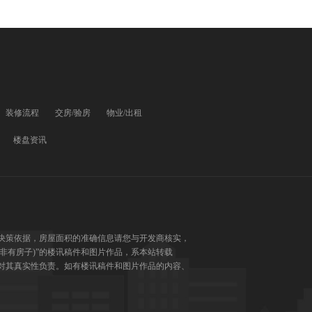
装修流程
交房/验房
物业/出租
楼盘资讯
决策依据，房屋面积的准确信息请您与开发商核实，
(非有房子)”的楼讯稿件和图片作品，系本站转载
对其真实性负责。如有楼讯稿件和图片作品的内容、