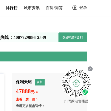
登录
排行榜
城市资讯
百科/问答
线：4007729886-2539
微信扫码拨打
保利天珺
在售
47888
元/㎡
查看一房一价
扫码致电售楼处
查看更多楼盘详情