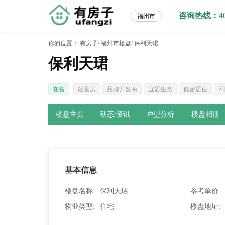
咨询热线：400-
福州市
你的位置：
有房子/
福州市楼盘/
保利天珺
保利天珺
在售
改善房
品牌开发商
宜居生态
低密居住
不
楼盘主页
动态/资讯
户型分析
楼盘相册
基本信息
楼盘名称
保利天珺
参考单价
物业类型
住宅
楼盘地址