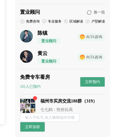
置业顾问
换一批
免费咨询
专业服务
区域解读
户型解读
陈镇
向TA咨询
置业顾问
黄云
向TA咨询
置业顾问
免费专车看房
立即预约
chun：附近的商业配置怎么样？
101人已预约
小石头：地段还行
福州市买房交流188群（319）
董董：谁来点评下这个盘？
七七妈：性价比高
阿香：未来升值空间还是很高的
流年：周末一起约看房呀
立即加群
春暖花开：这个楼盘还是挺保值的