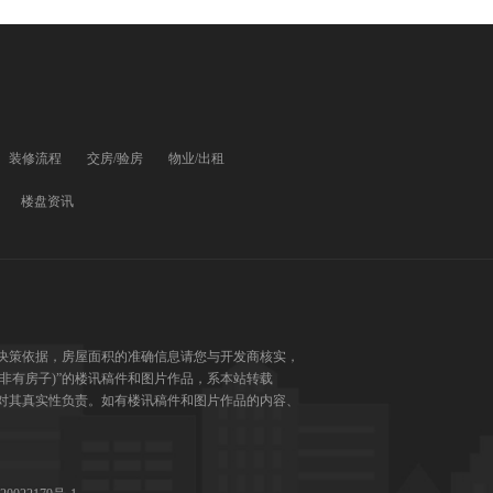
装修流程
交房/验房
物业/出租
楼盘资讯
决策依据，房屋面积的准确信息请您与开发商核实，
(非有房子)”的楼讯稿件和图片作品，系本站转载
对其真实性负责。如有楼讯稿件和图片作品的内容、