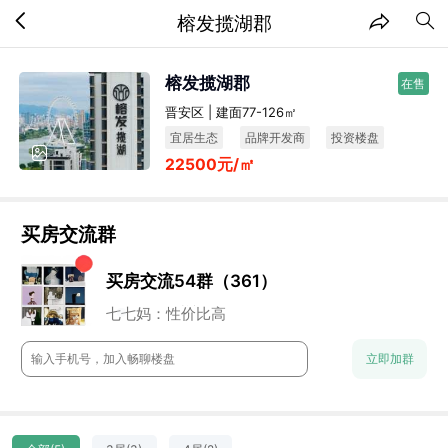
榕发揽湖郡
榕发揽湖郡
在售
晋安区 | 建面77-126㎡
宜居生态
品牌开发商
投资楼盘
22500元/㎡
小户型
买房交流群
买房交流54群（361）
小石头：地段还行
董董：谁来点评下这个盘？
七七妈：性价比高
阿香：未来升值空间还是很高的
流年：周末一起约看房呀
立即加群
云澈：这个楼盘还是很保值的
chun：附近的商业配置怎么样？