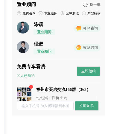
置业顾问
换一批
免费咨询
专业服务
区域解读
户型解读
陈镇
向TA咨询
置业顾问
程进
向TA咨询
置业顾问
免费专车看房
立即预约
chun：附近的商业配置怎么样？
99人已预约
小石头：地段还行
福州市买房交流166群（363）
董董：谁来点评下这个盘？
七七妈：性价比高
阿香：未来升值空间还是很高的
立即加群
流年：周末一起约看房呀
春暖花开：这个楼盘还是挺保值的