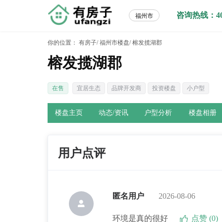
咨询热线：400-
福州市
你的位置：
有房子/
福州市楼盘/
榕发揽湖郡
榕发揽湖郡
在售
宜居生态
品牌开发商
投资楼盘
小户型
楼盘主页
动态/资讯
户型分析
楼盘相册
用户点评
匿名用户
2026-08-06
环境是真的很好
点赞 (0)