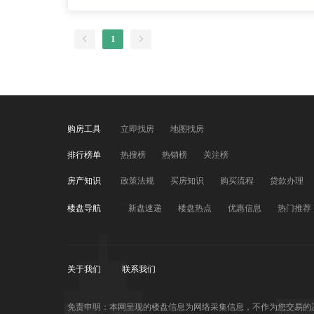
1
购房工具
立即找房
地图找房
排行榜单
热搜榜
热销榜
关注榜
房产知识
政策法规
买房知识
购买流程
贷款办理
楼盘导航
新盘速递
楼盘热点
优惠信息
热门推荐
关于我们
联系我们
免责申明：本网呈现的楼盘信息为网络采集信息，不作为您交易的