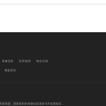
装修流程
交房/验房
物业/出租
楼盘资讯
决策依据，房屋面积的准确信息请您与开发商核实，