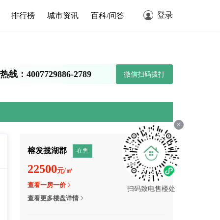
登录
排行榜
城市资讯
百科/问答
线：4007729886-2789
微信扫码拨打
榕发揽湖郡
在售
22500
元/㎡
查看一房一价
扫码致电售楼处
查看更多楼盘详情