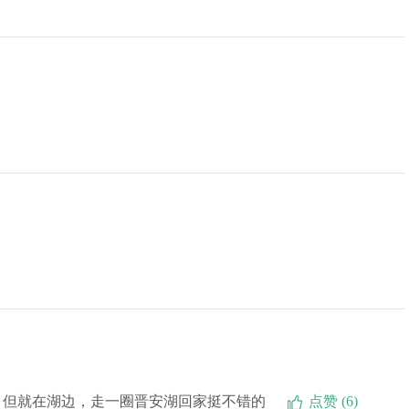
，但就在湖边，走一圈晋安湖回家挺不错的
点赞 (6)