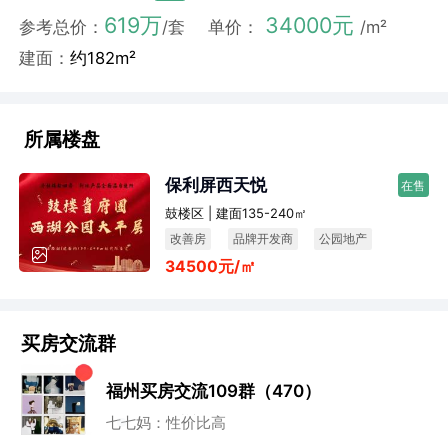
619万
34000元
参考总价：
/套
单价：
/m²
建面：
约182m²
所属楼盘
保利屏西天悦
在售
鼓楼区 | 建面135-240㎡
改善房
品牌开发商
公园地产
34500元/㎡
买房交流群
福州买房交流109群（470）
小石头：地段还行
董董：谁来点评下这个盘？
七七妈：性价比高
阿香：未来升值空间还是很高的