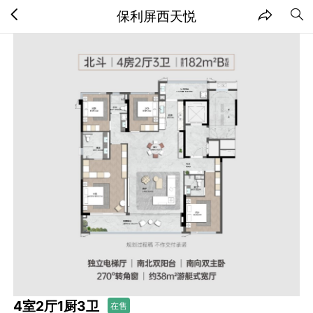
保利屏西天悦
4室2厅1厨3卫
在售