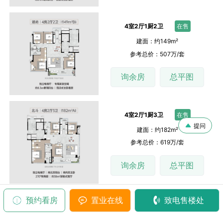
4室2厅1厨2卫
在售
建面：约149m²
参考总价：507万/套
询余房
总平图
4室2厅1厨3卫
在售
提问
建面：约182m²
参考总价：619万/套
询余房
总平图
预约看房
置业在线
致电售楼处