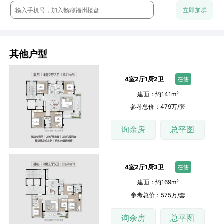
流年：周末一起约看房呀
立即加群
云澈：这个楼盘还是很保值的
chun：附近的商业配置怎么样？
其他户型
4室2厅1厨2卫
在售
建面：约141m²
参考总价：479万/套
询余房
总平图
4室2厅1厨3卫
在售
建面：约169m²
参考总价：575万/套
询余房
总平图