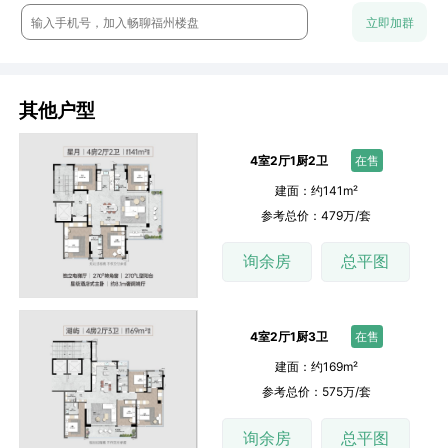
流年：周末一起约看房呀
立即加群
云澈：这个楼盘还是很保值的
chun：附近的商业配置怎么样？
其他户型
4室2厅1厨2卫
在售
建面：约141m²
参考总价：479万/套
询余房
总平图
4室2厅1厨3卫
在售
建面：约169m²
参考总价：575万/套
询余房
总平图