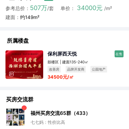
507万
34000元
参考总价：
/套
单价：
/m²
建面：
约149m²
所属楼盘
保利屏西天悦
在售
鼓楼区 | 建面135-240㎡
改善房
品牌开发商
公园地产
34500元/㎡
买房交流群
福州买房交流65群（433）
小石头：地段还行
董董：谁来点评下这个盘？
七七妈：性价比高
阿香：未来升值空间还是很高的