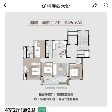
保利屏西天悦
4室2厅1厨2卫
在售