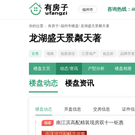
咨询热线：400-
福州市
你的位置：
有房子/
福州市楼盘/
龙湖盛天景粼天著
龙湖盛天景粼天著
在售
地铁
低密居住
江景地产
低总价
品牌开发
楼盘主页
动态/资讯
户型分析
楼盘相册
楼盘动态
楼盘资讯
楼盘动态
开盘信息
交房信息
证件信
南江滨高配精装现房双十一钜惠