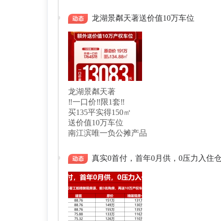
龙湖景粼天著送价值10万车位
龙湖景粼天著
‼️一口价‼️限1套‼️
买135平实得150㎡
送价值10万车位
南江滨唯一负公摊产品
真实0首付，首年0月供，0压力入住