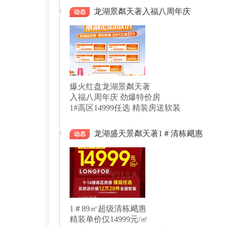
龙湖景粼天著入福八周年庆
爆火红盘龙湖景粼天著
入福八周年庆 劲爆特价房
龙湖盛天景粼天著1＃清栋飓惠
1＃89㎡超级清栋飓惠
精装单价仅14999元/㎡