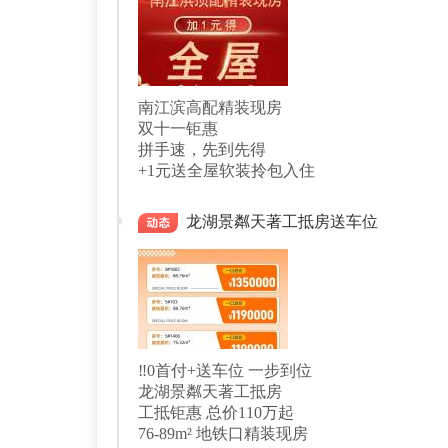
南江滨高配精装现房
双十一钜惠
拼手速，先到先得
+1元送全屋软装拎包入住
龙湖景粼天著工抵房送车位
‼️0首付+送车位 一步到位
龙湖景粼天著工抵房
工抵钜惠 总价110万起