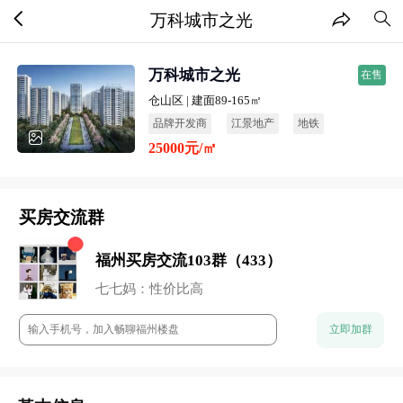
万科城市之光
万科城市之光
在售
仓山区 | 建面89-165㎡
品牌开发商
江景地产
地铁
25000元/㎡
宜居生态
买房交流群
福州买房交流103群（433）
小石头：地段还行
董董：谁来点评下这个盘？
七七妈：性价比高
阿香：未来升值空间还是很高的
流年：周末一起约看房呀
立即加群
云澈：这个楼盘还是很保值的
chun：附近的商业配置怎么样？