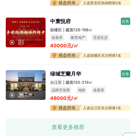
楼盘榜单
入选晋安区热销榜第2名
中寰悦府
在售
鼓楼区 | 建面126-168㎡
改善房
教育地产
宜居生态
40000元/㎡
不限购
楼盘榜单
入选鼓楼区关注榜第1名
绿城芝蘭月华
在售
台江区 | 建面155-219㎡
品牌开发商
地铁
改善房
48000元/㎡
宜居生态
楼盘榜单
入选台江区关注榜第1名
查看更多推荐