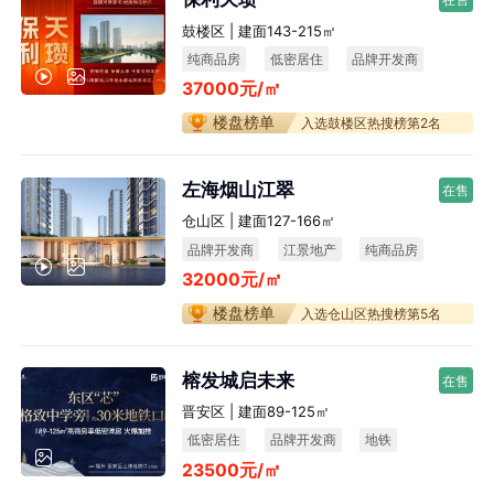
鼓楼区 | 建面143-215㎡
纯商品房
低密居住
品牌开发商
37000元/㎡
楼盘榜单
入选鼓楼区热搜榜第2名
左海烟山江翠
在售
仓山区 | 建面127-166㎡
品牌开发商
江景地产
纯商品房
32000元/㎡
宜居生态
楼盘榜单
入选仓山区热搜榜第5名
榕发城启未来
在售
晋安区 | 建面89-125㎡
低密居住
品牌开发商
地铁
23500元/㎡