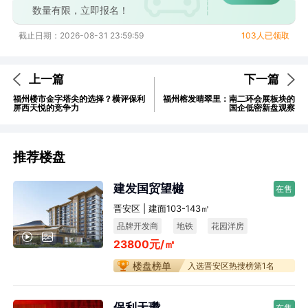
数量有限，立即报名！
截止日期：2026-08-31 23:59:59
103人已领取
上一篇
下一篇
福州楼市金字塔尖的选择？横评保利
福州榕发晴翠里：南二环会展板块的
屏西天悦的竞争力
国企低密新盘观察
推荐楼盘
建发国贸望樾
在售
晋安区 | 建面103-143㎡
品牌开发商
地铁
花园洋房
23800元/㎡
楼盘榜单
入选晋安区热搜榜第1名
保利天瓒
在售