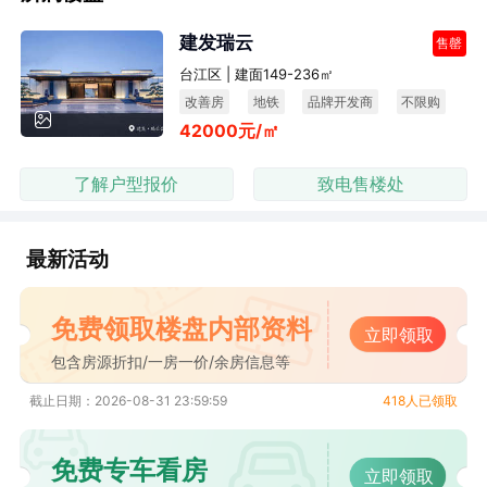
建发瑞云
售罄
台江区 | 建面149-236㎡
改善房
地铁
品牌开发商
不限购
42000元/㎡
了解户型报价
致电售楼处
最新活动
免费领取楼盘内部资料
立即领取
包含房源折扣/一房一价/余房信息等
截止日期：2026-08-31 23:59:59
418人已领取
免费专车看房
立即领取